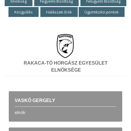
Elnökség
Fegyelmi Bizottság
Felügyelő Bizottság
Közgyűlés
Halászati őrök
Ügyintézési pontok
RAKACA-TÓ HORGÁSZ EGYESÜLET
ELNÖKSÉGE
VASKÓ GERGELY
elnök