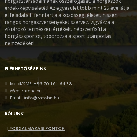
horgásztársadalmának összefogását, a horgászok
érdek-képviseletét! Az egyesület több mint 25 éve látja
el feladatait, fenntartja a közösségi életet, hiszen
rangos horgászversenyeket szervez, vigyázza a
víztározó természeti értékeit, népszerűsíti a
horgászsportot, toborozza a sport utánpótlás
nemzedékét!
ELÉRHETŐSÉGEINK
Mobil/SMS: +36 70 161 64 38
Web: ratohe.hu
Email:
info@ratohe.hu
RÓLUNK
FORGALMAZÁSI PONTOK