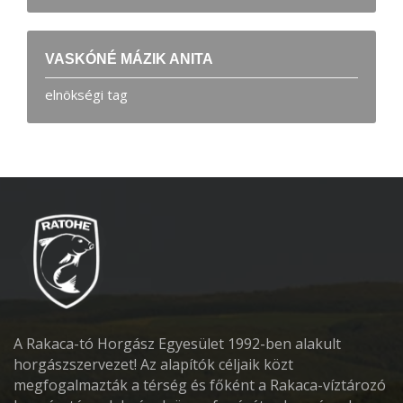
VASKÓNÉ MÁZIK ANITA
elnökségi tag
A Rakaca-tó Horgász Egyesület 1992-ben alakult
horgászszervezet! Az alapítók céljaik közt
megfogalmazták a térség és főként a Rakaca-víztározó