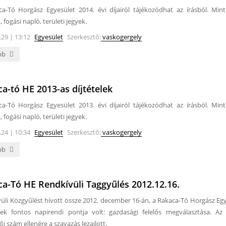
a-Tó Horgász Egyesület 2014. évi díjairól tájékozódhat az írásból. Mint
, fogási napló, területi jegyek.
.29 | 13:12
Egyesület
Szerkesztő:
vaskogergely
bb
a-tó HE 2013-as díjtételek
a-Tó Horgász Egyesület 2013. évi díjairól tájékozódhat az írásból. Mint
, fogási napló, területi jegyek.
.24 | 10:34
Egyesület
Szerkesztő:
vaskogergely
bb
a-Tó HE Rendkívüli Taggyűlés 2012.12.16.
üli Közgyűlést hívott össze 2012. december 16-án, a Rakaca-Tó Horgász Egy
ek fontos napirendi pontja volt: gazdasági felelős megválasztása. Az
ői szám ellenére a szavazás lezajlott.