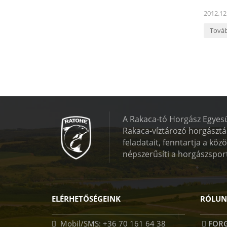
2012.12
Tová
A Rakaca-tó Horgász Egyesül
Rakaca-víztározó horgásztá
feladatait, fenntartja a köz
népszerűsíti a horgászspor
ELÉRHETŐSÉGEINK
RÓLUN
Mobil/SMS: +36 70 161 64 38
FORG