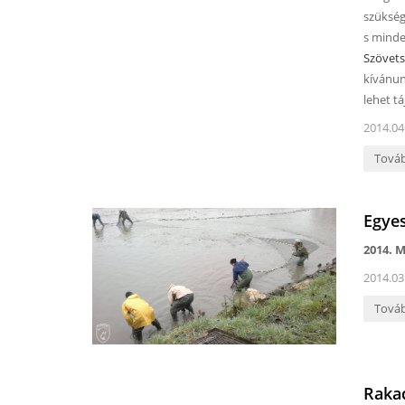
szüksége
s minde
Szövet
kívánu
lehet t
2014.04
Tová
Egyes
2014. M
2014.03
Tová
Rakac