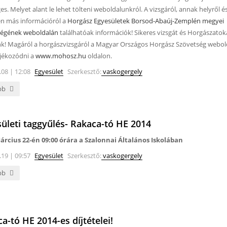
s. Melyet alant le lehet tölteni weboldalunkról. A vizsgáról, annak helyről és
n más információról a
Horgász Egyesületek Borsod-Abaúj-Zemplén megyei
ségének weboldalán
találhatóak információk! Sikeres vizsgát és Horgászatok
nk!
Magáról a horgászvizsgáról a Magyar Országos Horgász Szövetség webol
ájékozódni a
www.mohosz.hu
oldalon.
.08 | 12:08
Egyesület
Szerkesztő:
vaskogergely
bb
ületi taggyűlés- Rakaca-tó HE 2014
árcius 22-én 09:00 órára a Szalonnai Általános Iskolában
.19 | 09:57
Egyesület
Szerkesztő:
vaskogergely
bb
a-tó HE 2014-es díjtételei!