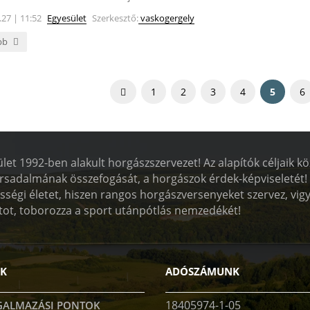
.27 | 11:52
Egyesület
Szerkesztő:
vaskogergely
bb
1
2
3
4
5
6
et 1992-ben alakult horgászszervezet! Az alapítók céljaik k
rsadalmának összefogását, a horgászok érdek-képviseletét! A
össégi életet, hiszen rangos horgászversenyeket szervez, vigy
tot, toborozza a sport utánpótlás nemzedékét!
K
ADÓSZÁMUNK
18405974-1-05
ALMAZÁSI PONTOK