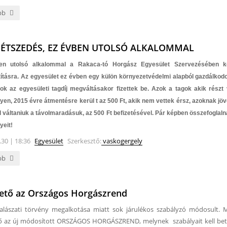
bb
ÉTSZEDÉS, EZ ÉVBEN UTOLSÓ ALKALOMMAL
en utolsó alkalommal a Rakaca-tó Horgász Egyesület Szervezésében ke
ztításra. Az egyesület ez évben egy külön környezetvédelmi alapból gazdálkodo
ok az egyesületi tagdíj megváltásakor fizettek be. Azok a tagok akik részt 
en, 2015 évre átmentésre kerül t az 500 Ft, akik nem vettek érsz, azoknak jö
l váltaniuk a távolmaradásuk, az 500 Ft befizetésével. Pár képben összefoglal
yeit!
.30 | 18:36
Egyesület
Szerkesztő:
vaskogergely
bb
hető az Országos Horgászrend
alászati törvény megalkotása miatt sok járulékos szabályzó módosult.
ő az új módosított ORSZÁGOS HORGÁSZREND, melynek szabályait kell bet