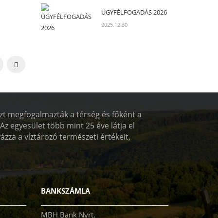
ÜGYFÉLFOGADÁS 2026
2025.12.30
özt megfogalmazták a térség és főként a
z egyesület több mint 25 éve látja el
ázza a víztározó természeti értékeit,
BANKSZÁMLA
MBH Bank Nyrt.