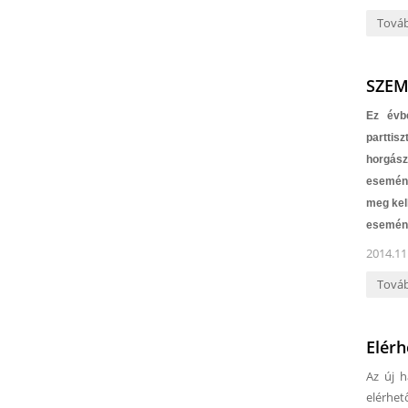
Tová
SZEM
Ez évb
parttis
horgász
esemény
meg kel
esemén
2014.11
Tová
Elér
Az új h
elérhet