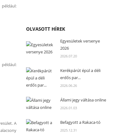
 például:
OLVASOTT HÍREK
Egyesületek versenye
2026
2026.07.20
 például:
Kerékpárút épül a déli
erdős par...
2026.06.26
Állami jegy váltása online
2026.01.03
Befagyott a Rakaca-tó
esület. A
 alacsony
2025.12.31