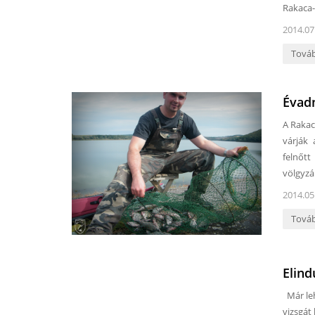
Rakaca-
2014.07
Tová
Évadn
A Rakac
várják 
felnőt
völgyzá
2014.05
Tová
Elind
Már leh
vizsgát 