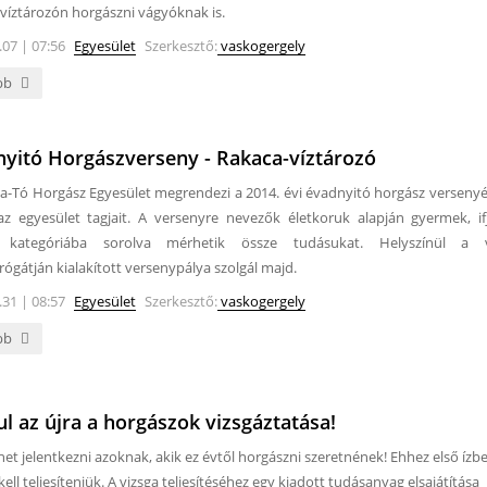
víztározón horgászni vágyóknak is.
.07 | 07:56
Egyesület
Szerkesztő:
vaskogergely
bb
yitó Horgászverseny - Rakaca-víztározó
a-Tó Horgász Egyesület megrendezi a 2014. évi évadnyitó horgász versenyé
az egyesület tagjait. A versenyre nevezők életkoruk alapján gyermek, if
t kategóriába sorolva mérhetik össze tudásukat. Helyszínül a v
rógátján kialakított versenypálya szolgál majd.
.31 | 08:57
Egyesület
Szerkesztő:
vaskogergely
bb
ul az újra a horgászok vizsgáztatása!
et jelentkezni azoknak, akik ez évtől horgászni szeretnének! Ehhez első ízb
kell teljesíteniük. A vizsga teljesítéséhez egy kiadott tudásanyag elsajátítása