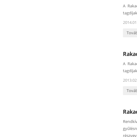
A Rakac
tagdíjak
2014.01
Tová
Rakac
A Rakac
tagdíjak
2013.02
Tová
Rakac
Rendkív
gyűlésn
részvev