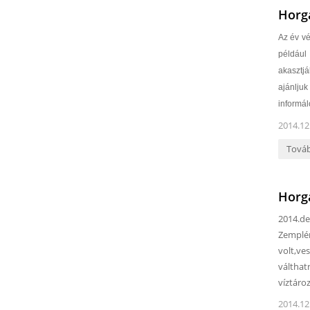
Horg
Az év vé
például
akasztjá
ajánlju
informá
2014.12
Tová
Horgá
2014.de
Zemplén
volt,ve
válthat
víztáro
2014.12