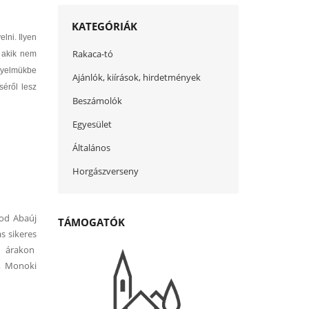
KATEGÓRIÁK
lni. Ilyen
Rakaca-tó
k akik nem
igyelmükbe
Ajánlók, kiírások, hirdetmények
séről lesz
Beszámolók
Egyesület
Általános
Horgászverseny
sod Abaúj
TÁMOGATÓK
s sikeres
vi árakon
ó, Monoki