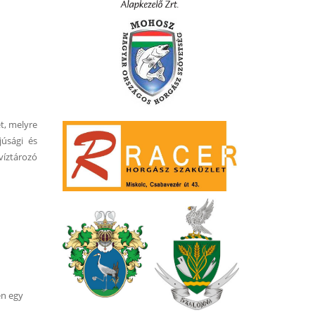
t, melyre
júsági és
íztározó
en egy