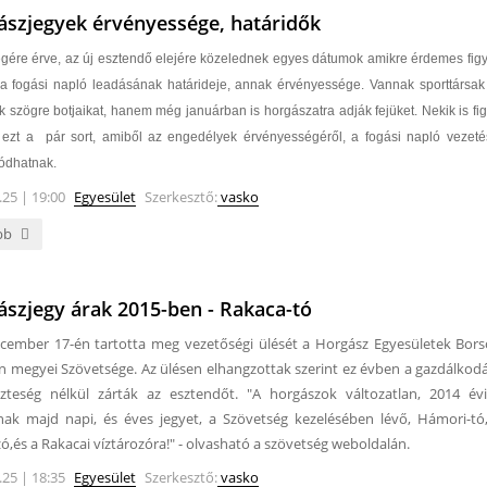
ászjegyek érvényessége, határidők
gére érve, az új esztendő elejére közelednek egyes dátumok amikre érdemes figye
 a fogási napló leadásának határideje, annak érvényessége. Vannak sporttársa
k szögre botjaikat, hanem még januárban is horgászatra adják fejüket. Nekik is f
k ezt a pár sort, amiből az engedélyek érvényességéről, a fogási napló vezeté
lódhatnak.
.25 | 19:00
Egyesület
Szerkesztő:
vasko
bb
szjegy árak 2015-ben - Rakaca-tó
cember 17-én tartotta meg vezetőségi ülését a Horgász Egyesületek Bor
 megyei Szövetsége. Az ülésen elhangzottak szerint ez évben a gazdálkodá
szteség nélkül zárták az esztendőt. "A horgászok változatlan, 2014 é
nak majd napi, és éves jegyet, a Szövetség kezelésében lévő, Hámori-t
zó,és a Rakacai víztározóra!" - olvasható a szövetség weboldalán.
.25 | 18:35
Egyesület
Szerkesztő:
vasko