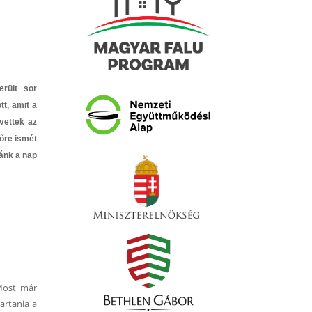
rült sor
tt, amit a
vettek az
vőre ismét
nánk a nap
 Most már
artania a